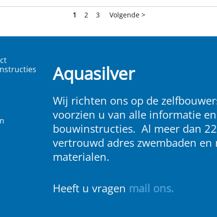
1
2
3
Volgende >
ct
Aquasilver
nstructies
Wij richten ons op de zelfbouwers
voorzien u van alle informatie en
en
bouwinstructies. Al meer dan 22
vertrouwd adres zwembaden en 
materialen.
Heeft u vragen
m
ail ons
.