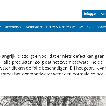
Inloggen
Aa
e
Uitverkoop
Zwembaden
Bouw & Renovatie
BWT Pearl Connec
angrijk, dit zorgt ervoor dat er niets defect kan gaan
r alle producten. Zorg dat het zwembadwater helder e
ater dit kan de folie beschadigen. Bij het gebruik 
 totdat het zwembadwater weer een normale chloor w