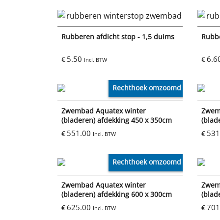
Rubberen afdicht stop - 1,5 duims
Rubbe
5.50
6.6
€
€
Incl. BTW
Rechthoek omzoomd
Zwembad Aquatex winter
Zwem
(bladeren) afdekking 450 x 350cm
(blad
551.00
531
€
€
Incl. BTW
Rechthoek omzoomd
Zwembad Aquatex winter
Zwem
(bladeren) afdekking 600 x 300cm
(blad
625.00
701
€
€
Incl. BTW