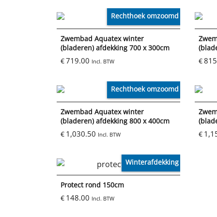
Rechthoek omzoomd
Zwembad Aquatex winter
Zwem
(bladeren) afdekking 700 x 300cm
(blad
719.00
815
€
€
Incl. BTW
Rechthoek omzoomd
Zwembad Aquatex winter
Zwem
(bladeren) afdekking 800 x 400cm
(blad
1,030.50
1,1
€
€
Incl. BTW
Winterafdekking
Protect rond 150cm
148.00
€
Incl. BTW