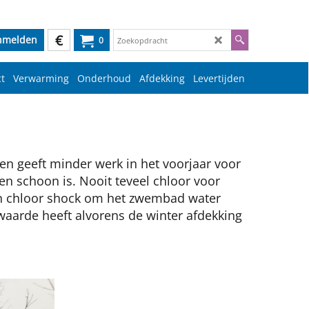
€
nmelden
0
t
Verwarming
Onderhoud
Afdekking
Levertijden
 en geeft minder werk in het voorjaar voor
n schoon is. Nooit teveel chloor voor
van chloor shock om het zwembad water
aarde heeft alvorens de winter afdekking