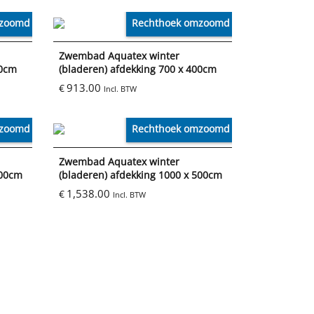
mzoomd
Rechthoek omzoomd
Zwembad Aquatex winter
50cm
(bladeren) afdekking 700 x 400cm
913.00
€
Incl. BTW
mzoomd
Rechthoek omzoomd
Zwembad Aquatex winter
400cm
(bladeren) afdekking 1000 x 500cm
1,538.00
€
Incl. BTW