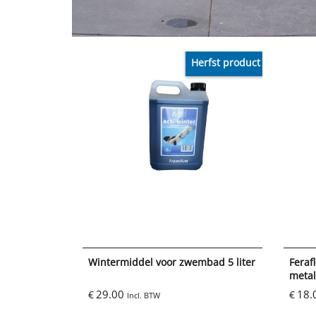
Herfst product
Wintermiddel voor zwembad 5 liter
Feraf
meta
29.00
18.
€
€
Incl. BTW