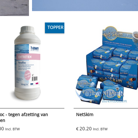
TOPPER
loc - tegen afzetting van
NetSkim
len
00
20.20
€
Incl. BTW
Incl. BTW