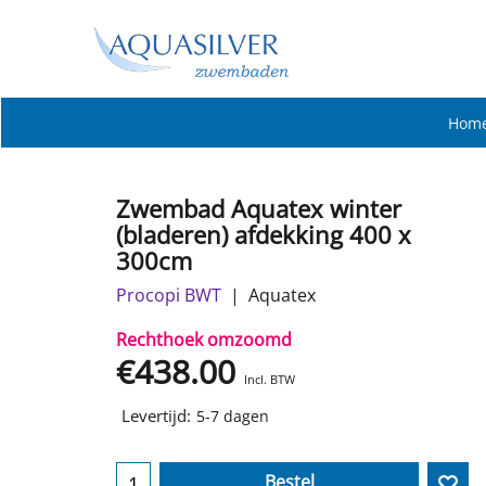
Hom
Zwembad Aquatex winter
(bladeren) afdekking 400 x
300cm
Procopi BWT
Aquatex
Rechthoek omzoomd
€
438.00
Incl. BTW
Levertijd:
5-7 dagen
Bestel