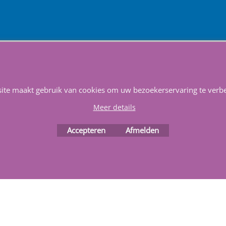
Service & Reparatie
Privacy
Voorwaarden
Favorieten
Webwinkel gemaakt met
ShopFactory webwinkel
site maakt gebruik van cookies om uw bezoekerservaring te verbe
software.
Meer details
Accepteren
Afmelden