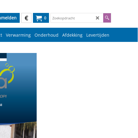
€
nmelden
0
t
Verwarming
Onderhoud
Afdekking
Levertijden