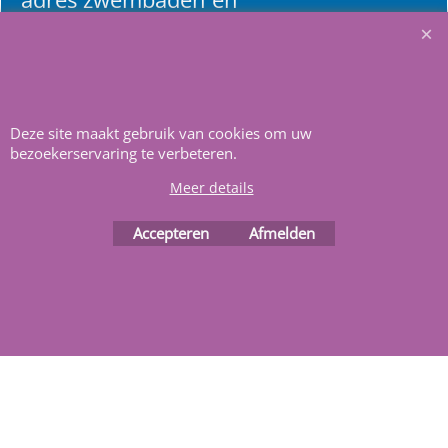
renovatie materialen.
Heeft u vragen
m
ail ons
.
Deze site maakt gebruik van cookies om uw
bezoekerservaring te verbeteren.
Meer details
Accepteren
Afmelden
Webwinkel gemaakt met
ShopFactory webwinkel
software.