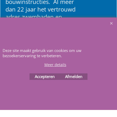
bouwinstructies. Al meer
dan 22 jaar het vertrouwd
adres zwembaden en
renovatie materialen.
Heeft u vragen
m
ail ons
.
Deze site maakt gebruik van cookies om uw
bezoekerservaring te verbeteren.
Meer details
Accepteren
Afmelden
Webwinkel gemaakt met
ShopFactory webwinkel
software.