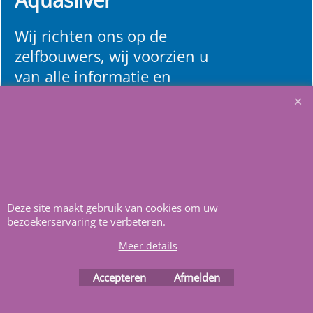
Aquasilver
Wij richten ons op de
zelfbouwers, wij voorzien u
van alle informatie en
bouwinstructies. Al meer
dan 22 jaar het vertrouwd
adres zwembaden en
renovatie materialen.
Heeft u vragen
m
ail ons
.
Deze site maakt gebruik van cookies om uw
bezoekerservaring te verbeteren.
Meer details
Accepteren
Afmelden