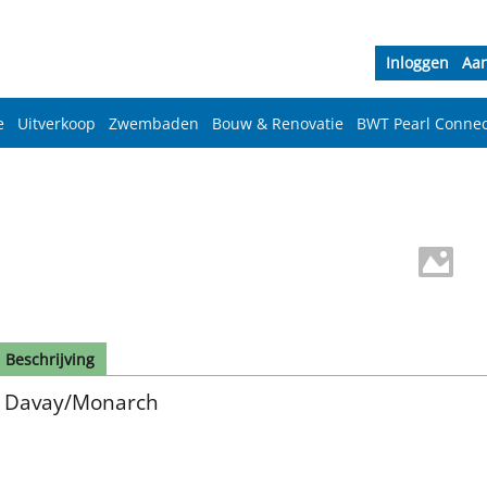
Inloggen
Aa
e
Uitverkoop
Zwembaden
Bouw & Renovatie
BWT Pearl Connec
Beschrijving
Davay/Monarch