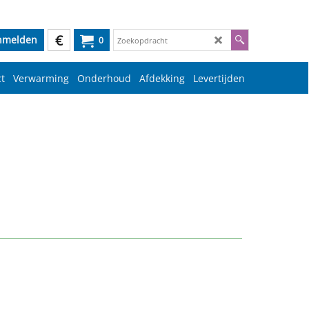
€
nmelden
0
t
Verwarming
Onderhoud
Afdekking
Levertijden