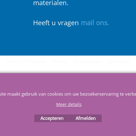
materialen.
Heeft u vragen
m
ail ons
.
Service & Reparatie
Privacy
Voorwaarden
Favorieten
Webwinkel gemaakt met
ShopFactory webwinkel
software.
site maakt gebruik van cookies om uw bezoekerservaring te verbe
Meer details
Accepteren
Afmelden