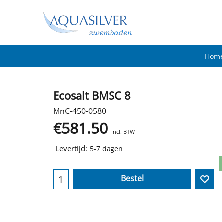
Hom
Ecosalt BMSC 8
MnC-450-0580
€
581.50
Incl. BTW
Levertijd:
5-7 dagen
Bestel