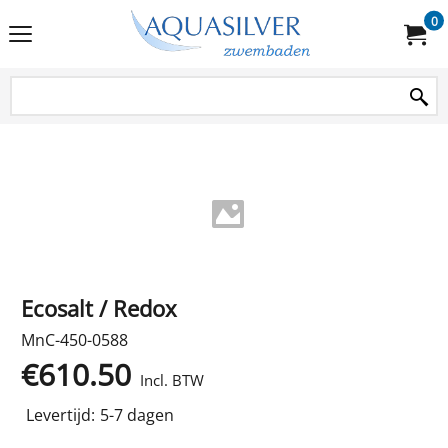
0
Ecosalt / Redox
MnC-450-0588
€
610.50
Incl. BTW
Levertijd:
5-7 dagen