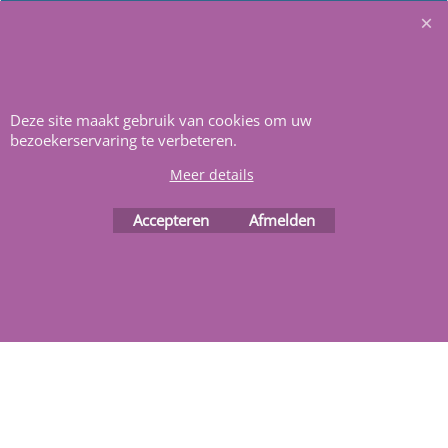
renovatie materialen.
Heeft u vragen
m
ail ons
.
Deze site maakt gebruik van cookies om uw
bezoekerservaring te verbeteren.
Meer details
Accepteren
Afmelden
Webwinkel gemaakt met
ShopFactory webwinkel
software.