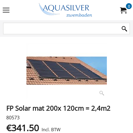
0
FP Solar mat 200x 120cm = 2,4m2
80573
€
341.50
Incl. BTW