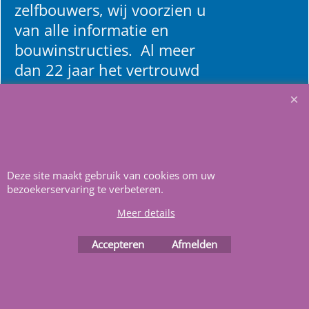
zelfbouwers, wij voorzien u
van alle informatie en
bouwinstructies. Al meer
dan 22 jaar het vertrouwd
adres zwembaden en
renovatie materialen.
Heeft u vragen
m
ail ons
.
Deze site maakt gebruik van cookies om uw
bezoekerservaring te verbeteren.
Meer details
Accepteren
Afmelden
Webwinkel gemaakt met
ShopFactory webwinkel
software.