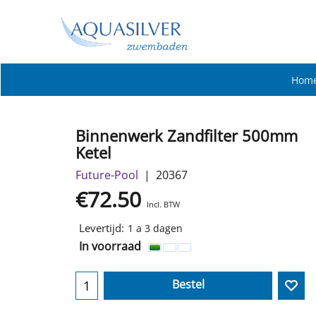
Hom
Binnenwerk Zandfilter 500mm
Ketel
Future-Pool
20367
€
72.50
Incl. BTW
Levertijd:
1 a 3 dagen
In voorraad
Bestel