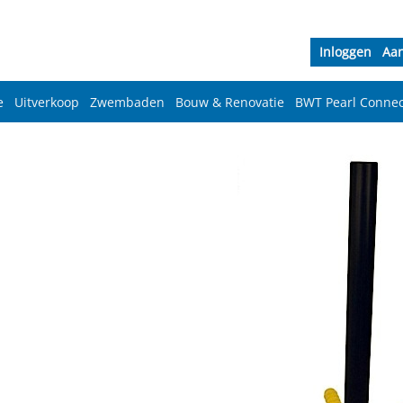
Inloggen
Aa
e
Uitverkoop
Zwembaden
Bouw & Renovatie
BWT Pearl Connec