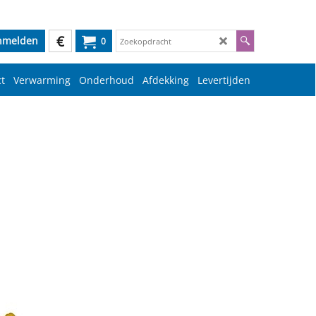
€
nmelden
0
t
Verwarming
Onderhoud
Afdekking
Levertijden