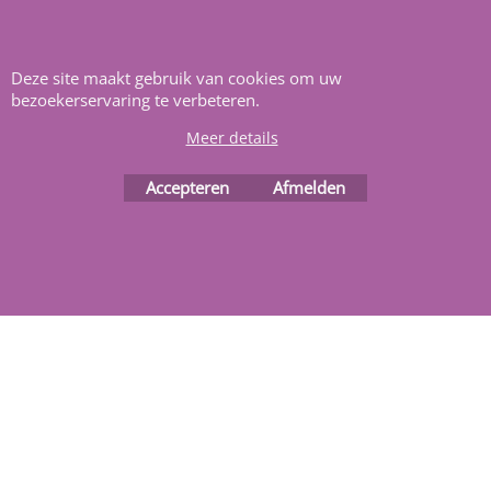
Deze site maakt gebruik van cookies om uw
bezoekerservaring te verbeteren.
Webwinkel gemaakt met
Meer details
ShopFactory webwinkel
software.
Accepteren
Afmelden