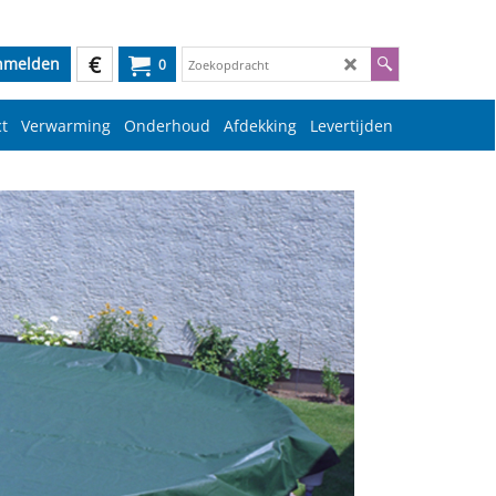
€
nmelden
0
t
Verwarming
Onderhoud
Afdekking
Levertijden