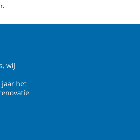
r.
, wij
 jaar het
renovatie