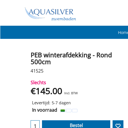
Hom
PEB winterafdekking - Rond
500cm
41525
Slechts
€
145.00
Incl. BTW
Levertijd:
5-7 dagen
In voorraad
Bestel