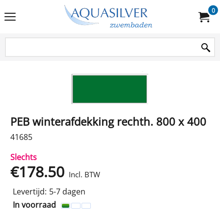
0
PEB winterafdekking rechth. 800 x 400
41685
Slechts
€
178.50
Incl. BTW
Levertijd:
5-7 dagen
In voorraad