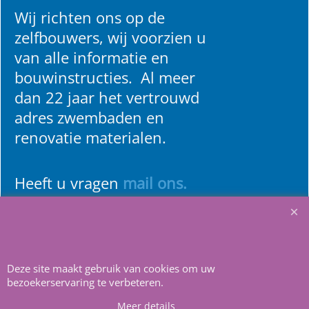
Wij richten ons op de
zelfbouwers, wij voorzien u
van alle informatie en
bouwinstructies. Al meer
dan 22 jaar het vertrouwd
adres zwembaden en
renovatie materialen.
Heeft u vragen
m
ail ons
.
Deze site maakt gebruik van cookies om uw
bezoekerservaring te verbeteren.
Webwinkel gemaakt met
ShopFactory webwinkel
Meer details
software.