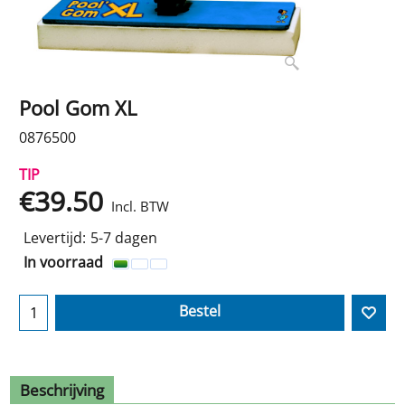
Pool Gom XL
0876500
TIP
€
39.50
Incl. BTW
Levertijd:
5-7 dagen
In voorraad
Bestel
Beschrijving