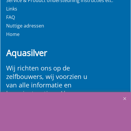
Service & Product ondersteuning instructies etc.
Links
FAQ
€
18.65
Nuttige adressen
Water Lily
Home
De Waterlily haalt residuen zoals olien, lotions, huidvetten uit het water waardoor deze geen kans krijgen uw zwemwater te vervuilen.
Incl. BTW
Aquasilver
Klik hier
Wij richten ons op de
zelfbouwers, wij voorzien u
van alle informatie en
bouwinstructies. Al meer
dan 22 jaar het vertrouwd
adres zwembaden en
renovatie materialen.