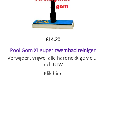
€
14.20
Pool Gom XL super zwembad reiniger
Verwijdert vrijwel alle hardnekkige vlekken op uw zwembad wand!Aan te koppelen op telescoopstok Spons eenvoudige te verwisselen
Incl. BTW
Klik hier