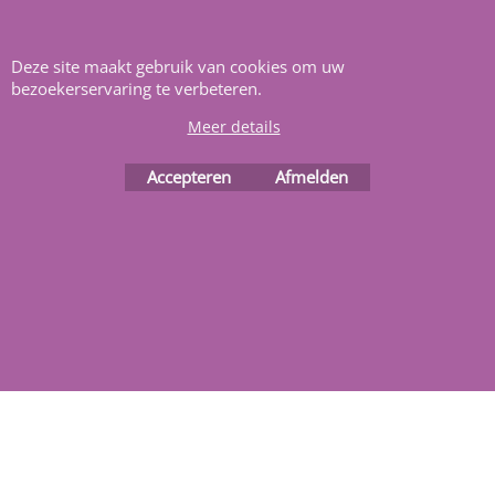
Heeft u vragen
m
ail ons
.
Deze site maakt gebruik van cookies om uw
bezoekerservaring te verbeteren.
Meer details
Accepteren
Afmelden
Webwinkel gemaakt met
Koop nu
ShopFactory webwinkel
software.