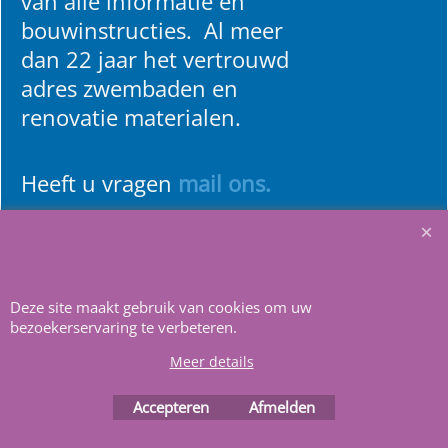
van alle informatie en
bouwinstructies. Al meer
dan 22 jaar het vertrouwd
adres zwembaden en
renovatie materialen.
Heeft u vragen
m
ail ons
.
Deze site maakt gebruik van cookies om uw
bezoekerservaring te verbeteren.
Webwinkel gemaakt met
ShopFactory webwinkel
Meer details
software.
Accepteren
Afmelden