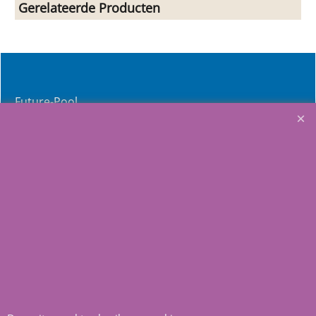
Gerelateerde Producten
Future-Pool
BWT- Procopi
Service & Product ondersteuning instructies etc.
Links
FAQ
Nuttige adressen
Home
Aquasilver
Wij richten ons op de