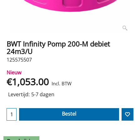
BWT Infinity Pomp 200-M debiet
24m3/U
125575507
Nieuw
€
1,053.00
Incl. BTW
Levertijd:
5-7 dagen
Bestel