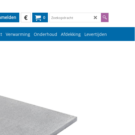
€
nmelden
0
t
Verwarming
Onderhoud
Afdekking
Levertijden