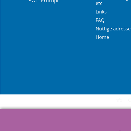
BWT- Procopi
etc.
Links
FAQ
Nuttige adress
Home
Info
C