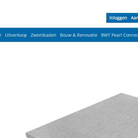
Inloggen
Aa
e
Uitverkoop
Zwembaden
Bouw & Renovatie
BWT Pearl Connec