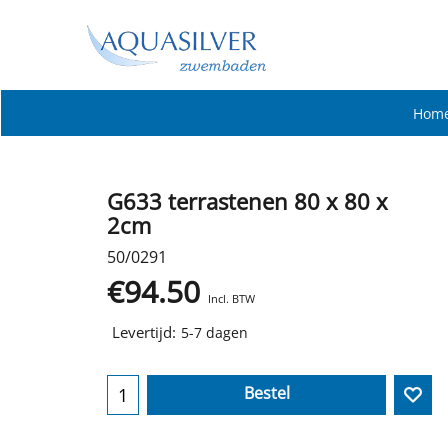
Hom
G633 terrastenen 80 x 80 x
2cm
50/0291
€
94.50
Incl. BTW
Levertijd:
5-7 dagen
Bestel