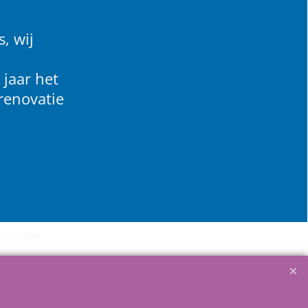
, wij
 jaar het
renovatie
lmandje