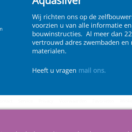
Aquasilver
Wij richten ons op de zelfbouwers
voorzien u van alle informatie en
en
bouwinstructies. Al meer dan 22
vertrouwd adres zwembaden en 
materialen.
Heeft u vragen
m
ail ons
.
ontact
Service
Privacy
Voorwaarden
Favorieten
Winke
Webwinkel gemaakt met
ShopFactory webwinkel
software.