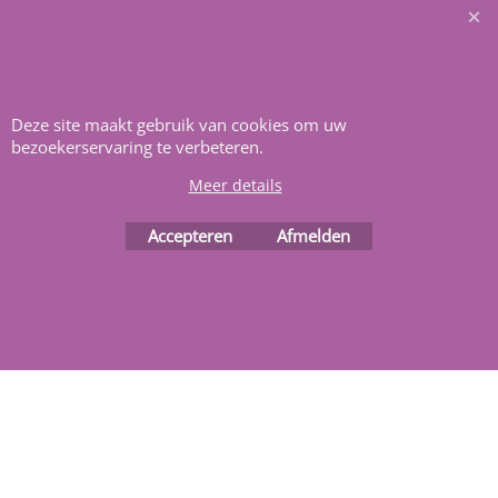
Heeft u vragen
m
ail ons
.
Deze site maakt gebruik van cookies om uw
bezoekerservaring te verbeteren.
Meer details
Webwinkel gemaakt met
ShopFactory webwinkel
software.
Accepteren
Afmelden