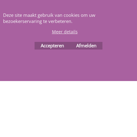
Heeft u vragen
m
ail ons
.
Deze site maakt gebruik van cookies om uw
bezoekerservaring te verbeteren.
Meer details
Accepteren
Afmelden
Webwinkel gemaakt met
ShopFactory webwinkel
software.