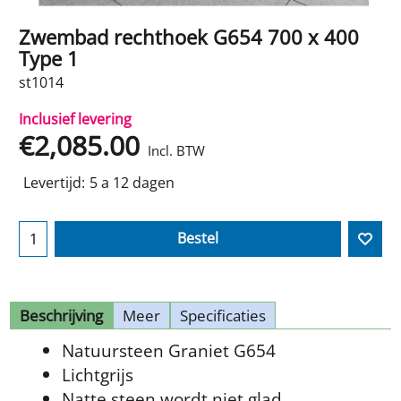
Zwembad rechthoek G654 700 x 400
Type 1
st1014
Inclusief levering
€
2,085.00
Incl. BTW
Levertijd:
5 a 12 dagen
Bestel
Beschrijving
Meer
Specificaties
Natuursteen Graniet G654
Lichtgrijs
Natte steen wordt niet glad