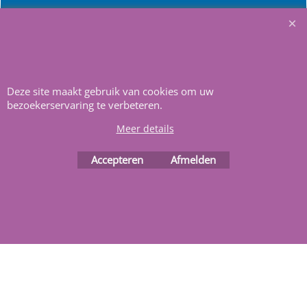
Heeft u vragen
m
ail ons
.
Deze site maakt gebruik van cookies om uw
bezoekerservaring te verbeteren.
Meer details
Webwinkel gemaakt met
ShopFactory webwinkel
software.
Accepteren
Afmelden