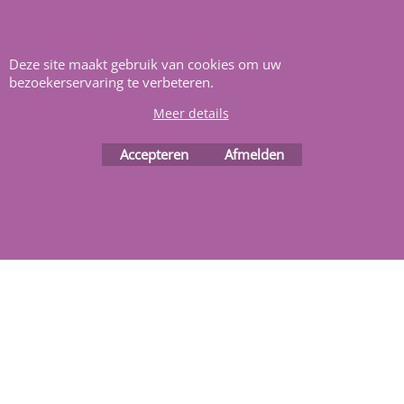
Heeft u vragen
m
ail ons
.
Deze site maakt gebruik van cookies om uw
bezoekerservaring te verbeteren.
Meer details
Accepteren
Afmelden
Webwinkel gemaakt met
ShopFactory webwinkel
software.