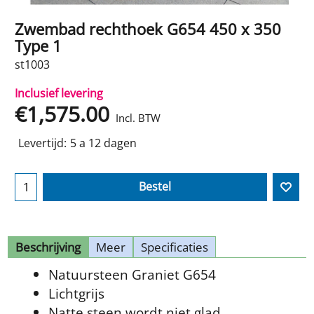
Zwembad rechthoek G654 450 x 350
Type 1
st1003
Inclusief levering
€
1,575.00
Incl. BTW
Levertijd:
5 a 12 dagen
Bestel
Beschrijving
Meer
Specificaties
Natuursteen Graniet G654
Lichtgrijs
Natte steen wordt niet glad