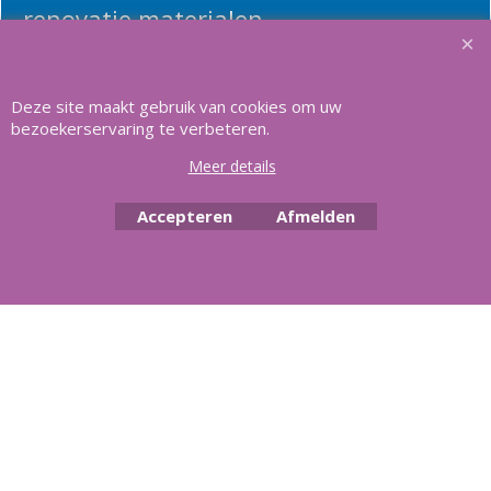
renovatie materialen.
Heeft u vragen
m
ail ons
.
Deze site maakt gebruik van cookies om uw
bezoekerservaring te verbeteren.
Meer details
Copyright Aquasilver 2025, Al meer dan 21 jaar het vertrouwd adres
voor zwembaden en alle toebehoren.
Accepteren
Afmelden