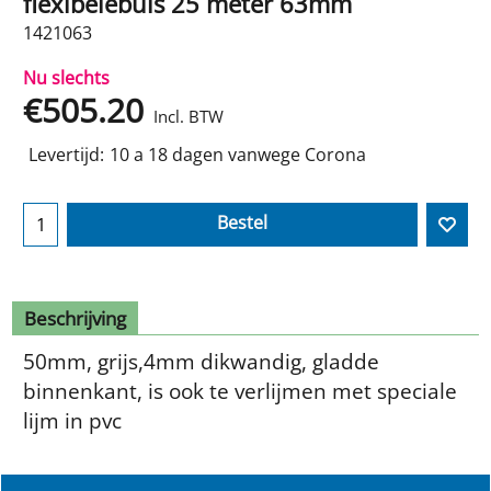
flexibelebuis 25 meter 63mm
1421063
Nu slechts
€
505.20
Incl. BTW
Levertijd:
10 a 18 dagen vanwege Corona
Bestel
Beschrijving
50mm, grijs,4mm dikwandig, gladde
binnenkant, is ook te verlijmen met speciale
lijm in pvc