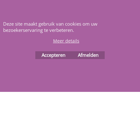
Deze site maakt gebruik van cookies om uw
bezoekerservaring te verbeteren.
Webwinkel gemaakt met
Meer details
ShopFactory webwinkel
software.
Accepteren
Afmelden