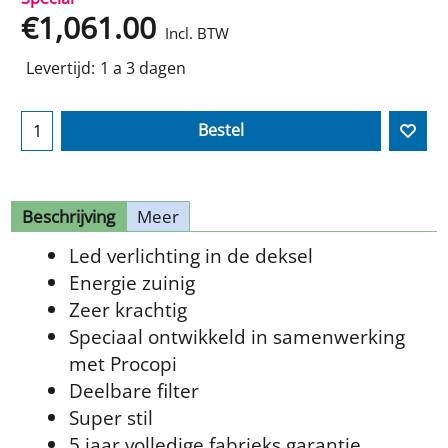
€
1,061.00
Incl. BTW
Levertijd:
1 a 3 dagen
Bestel
Beschrijving
Meer
Led verlichting in de deksel
Energie zuinig
Zeer krachtig
Speciaal ontwikkeld in samenwerking
met Procopi
Deelbare filter
Super stil
5 jaar volledige fabrieks garantie