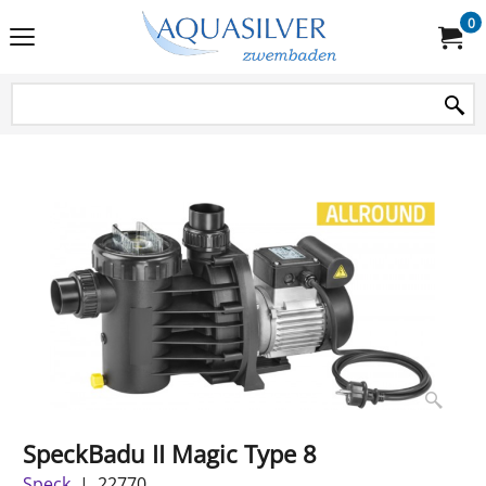
0
SpeckBadu II Magic Type 8
Speck
22770