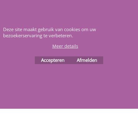
adres zwembaden en
renovatie materialen.
Heeft u vragen
m
ail ons
.
Deze site maakt gebruik van cookies om uw
bezoekerservaring te verbeteren.
Meer details
Accepteren
Afmelden
Webwinkel gemaakt met
ShopFactory webwinkel
software.