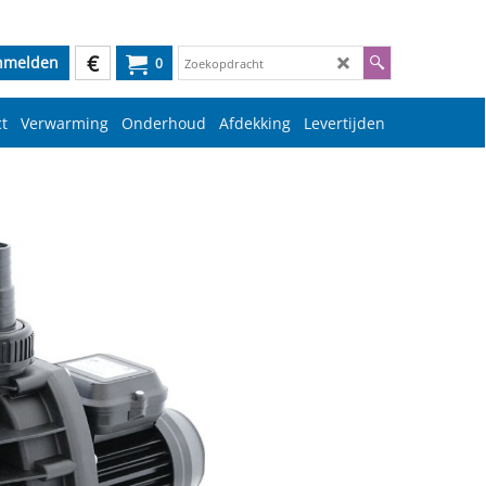
€
nmelden
0
t
Verwarming
Onderhoud
Afdekking
Levertijden