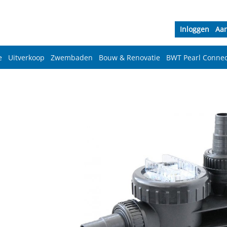
Inloggen
Aa
e
Uitverkoop
Zwembaden
Bouw & Renovatie
BWT Pearl Connec