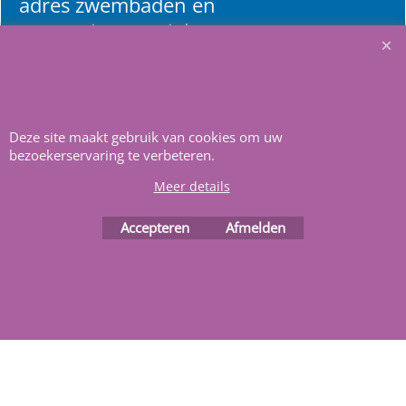
adres zwembaden en
renovatie materialen.
Heeft u vragen
m
ail ons
.
Deze site maakt gebruik van cookies om uw
bezoekerservaring te verbeteren.
Meer details
Accepteren
Afmelden
Webwinkel gemaakt met
ShopFactory webwinkel
software.