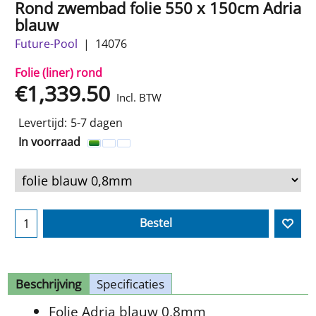
Rond zwembad folie 550 x 150cm Adria
blauw
Future-Pool
14076
Folie (liner) rond
€
1,339.50
Incl. BTW
Levertijd:
5-7 dagen
In voorraad
Bestel
Beschrijving
Specificaties
Folie Adria blauw 0,8mm