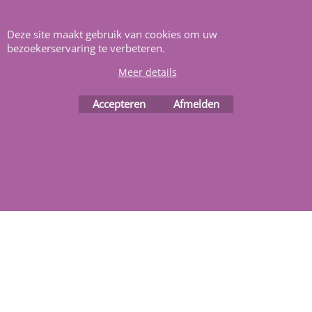
Heeft u vragen
m
ail ons
.
Deze site maakt gebruik van cookies om uw
bezoekerservaring te verbeteren.
Meer details
Accepteren
Afmelden
Webwinkel gemaakt met
ShopFactory webwinkel
software.