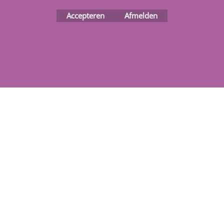
Accepteren
Afmelden
Webwinkel gemaakt met
ShopFactory webwinkel
software.