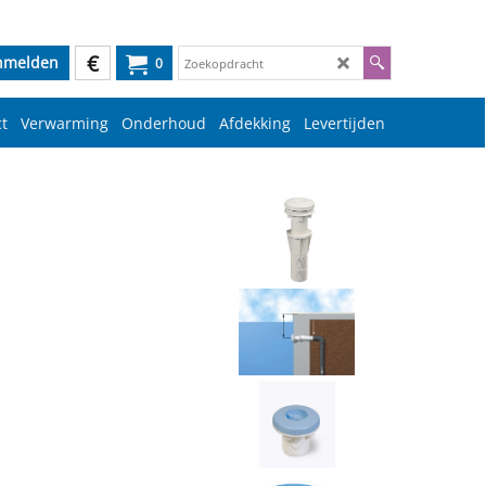
€
nmelden
0
t
Verwarming
Onderhoud
Afdekking
Levertijden