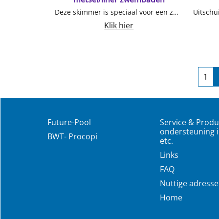
Deze skimmer is speciaal voor een zwembad met een hoogwater niveau zodat uw zwembad bijna vrijwel tot aan de rand gevuld kan worden. Voor metsel, blokken en beton inbouw. Liner zwembaden Leverbaar in verschillende kleuren zie optie. Skimmer in wit is standaard op voorraad. In kleur levertijd 1 a 2 weken in voorseizoen.
Klik hier
Future-Pool
Service & Produ
ondersteuning i
BWT- Procopi
etc.
Links
FAQ
Nuttige adress
Home