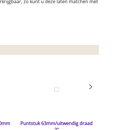
erkrijgbaar, zo kunt u deze laten matchen met
 50mm
Puntstuk 63mm/uitwendig draad
Hung-Profie
2"
- 