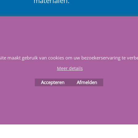
materialen.
Heeft u vragen
m
ail ons
.
Service & Reparatie
Privacy
Voorwaarden
Favorieten
site maakt gebruik van cookies om uw bezoekerservaring te verbe
Meer details
Webwinkel gemaakt met
ShopFactory webwinkel
Accepteren
Afmelden
software.