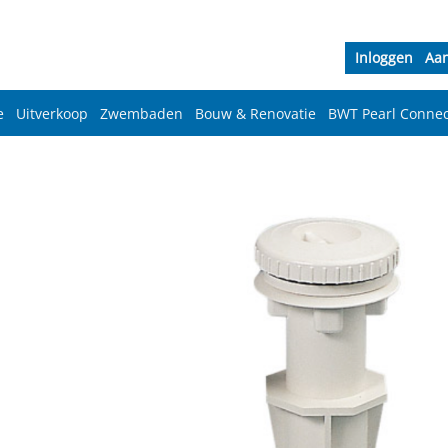
Inloggen
Aa
e
Uitverkoop
Zwembaden
Bouw & Renovatie
BWT Pearl Connec