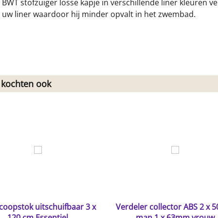
BWT stofzuiger losse kapje in verschillende liner kleuren v
uw liner waardoor hij minder opvalt in het zwembad.
 kochten ook
coopstok uitschuifbaar 3 x
Verdeler collector ABS 2 x
120 cm Essentiel
man 1 x 63mm vrouw