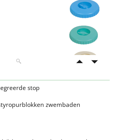
tegreerde stop
n styropurblokken zwembaden