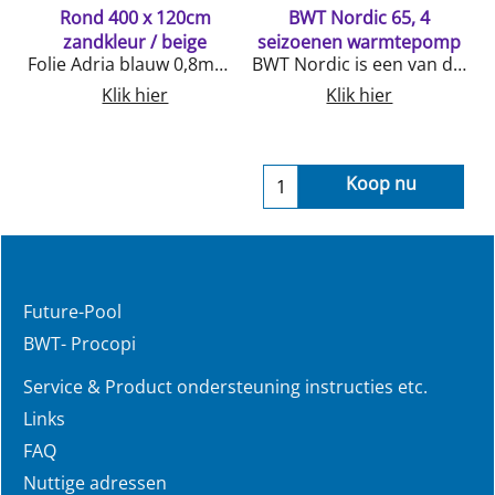
p
Rond 400 x 120cm
BWT Nordic 65, 4
zandkleur / beige
seizoenen warmtepomp
56Led wit, 60 stuksLevensduur 10000 u. 12v, Verbruik 13,5 watt, 1450 Lumm, energie klasse A+Garantie 3mnd
Folie Adria blauw 0,8mmOptie blauw of zandkleur (beige)Bevestiging met flapje voor over de staalwand
BWT Nordic is een van de meest efficiënte warmtepomp op de markt Verwarmen van zwembad 55-70m3Milieu vriendelijk gas R290Groot bedieningspaneel Diagnose op afstand door BWT Pool ExpertsEnergie AIncl. bediening via app/wifi module
Klik hier
Klik hier
Koop nu
Future-Pool
BWT- Procopi
Service & Product ondersteuning instructies etc.
Links
FAQ
Nuttige adressen