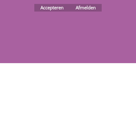
Accepteren
Afmelden
Webwinkel gemaakt met
ShopFactory webwinkel
software.