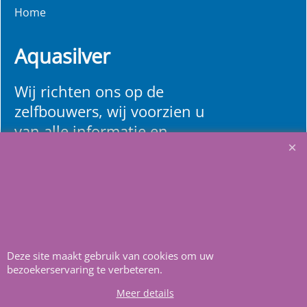
Home
Aquasilver
Wij richten ons op de
zelfbouwers, wij voorzien u
van alle informatie en
bouwinstructies. Al meer
dan 22 jaar het vertrouwd
adres zwembaden en
renovatie materialen.
Heeft u vragen
m
ail ons
.
Deze site maakt gebruik van cookies om uw
bezoekerservaring te verbeteren.
Meer details