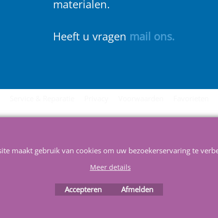
materialen.
Heeft u vragen
m
ail ons
.
Service & Reparatie
Privacy
Voorwaarden
Favorieten
Webwinkel gemaakt met
ShopFactory webwinkel
software.
site maakt gebruik van cookies om uw bezoekerservaring te verbe
Meer details
Accepteren
Afmelden