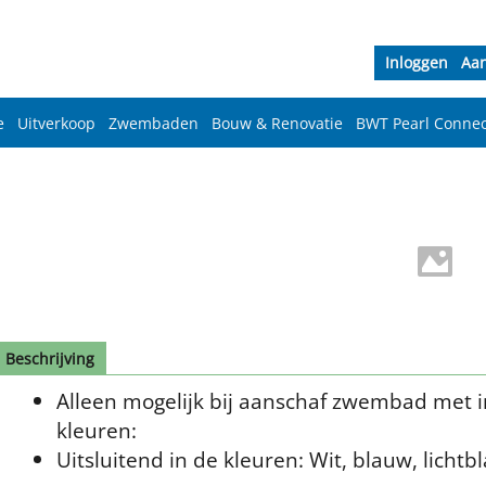
Inloggen
Aa
e
Uitverkoop
Zwembaden
Bouw & Renovatie
BWT Pearl Connec
Beschrijving
Alleen mogelijk bij aanschaf zwembad met in
kleuren:
Uitsluitend in de kleuren: Wit, blauw, lichtb