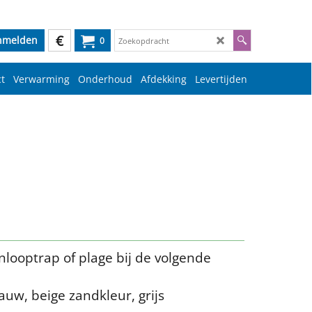
€
nmelden
0
t
Verwarming
Onderhoud
Afdekking
Levertijden
looptrap of plage bij de volgende
lauw, beige zandkleur, grijs