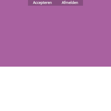
Accepteren
Afmelden
Webwinkel gemaakt met
ShopFactory webwinkel
software.