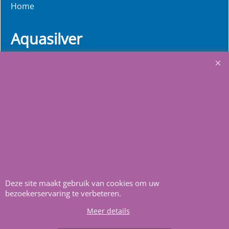
Home
Aquasilver
Wij richten ons op de
zelfbouwers, wij voorzien u
van alle informatie en
bouwinstructies. Al meer
dan 22 jaar het vertrouwd
adres zwembaden en
renovatie materialen.
Deze site maakt gebruik van cookies om uw
Heeft u vragen
m
ail ons
.
bezoekerservaring te verbeteren.
Meer details