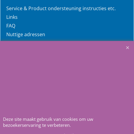
Service & Product ondersteuning instructies etc.
Links
FAQ
Nuttige adressen
Home
Aquasilver
Wij richten ons op de
zelfbouwers, wij voorzien u
van alle informatie en
bouwinstructies. Al meer
dan 22 jaar het vertrouwd
Deze site maakt gebruik van cookies om uw
adres zwembaden en
bezoekerservaring te verbeteren.
renovatie materialen.