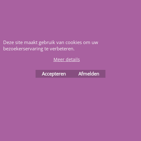
dan 22 jaar het vertrouwd
adres zwembaden en
renovatie materialen.
Deze site maakt gebruik van cookies om uw
Heeft u vragen
m
ail ons
.
bezoekerservaring te verbeteren.
Meer details
Accepteren
Afmelden
Webwinkel gemaakt met
ShopFactory webwinkel
software.