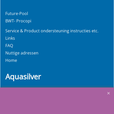
Future-Pool
BWT- Procopi
Service & Product ondersteuning instructies etc.
Links
FAQ
Nuttige adressen
Home
Aquasilver
Wij richten ons op de
zelfbouwers, wij voorzien u
van alle informatie en
bouwinstructies. Al meer