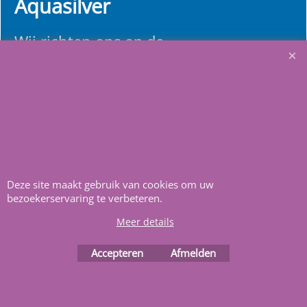
Aquasilver
Wij richten ons op de
zelfbouwers, wij voorzien u
van alle informatie en
bouwinstructies. Al meer
dan 22 jaar het vertrouwd
adres zwembaden en
renovatie materialen.
Deze site maakt gebruik van cookies om uw
bezoekerservaring te verbeteren.
Heeft u vragen
m
ail ons
.
Meer details
Accepteren
Afmelden