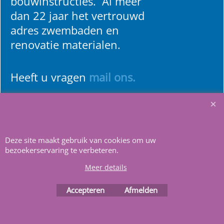
bouwinstructies. Al meer
dan 22 jaar het vertrouwd
adres zwembaden en
renovatie materialen.
Heeft u vragen
m
ail ons
.
Deze site maakt gebruik van cookies om uw
bezoekerservaring te verbeteren.
Webwinkel gemaakt met
ShopFactory webwinkel
software.
Meer details
Accepteren
Afmelden