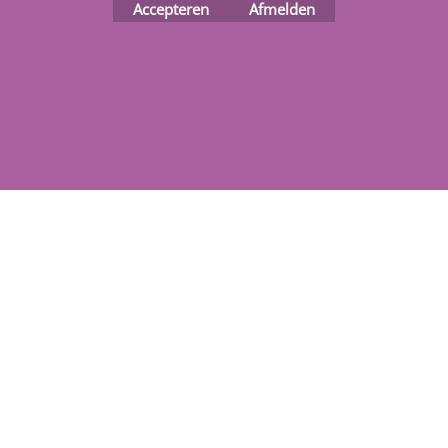
Accepteren
Afmelden
Webwinkel gemaakt met
ShopFactory webwinkel
software.