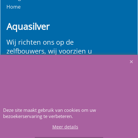
Home
Aquasilver
Wij richten ons op de
zelfbouwers, wij voorzien u
van alle informatie en
bouwinstructies. Al meer
dan 22 jaar het vertrouwd
adres zwembaden en
renovatie materialen.
Deze site maakt gebruik van cookies om uw
Heeft u vragen
m
ail ons
.
bezoekerservaring te verbeteren.
Meer details