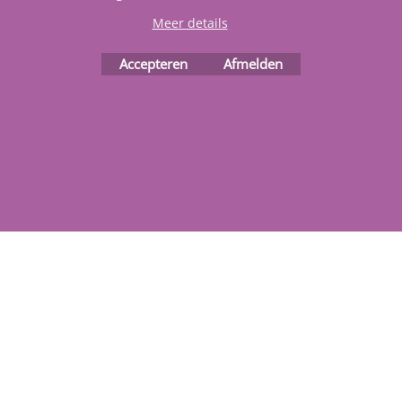
Meer details
Accepteren
Afmelden
Webwinkel gemaakt met
ShopFactory webwinkel
software.