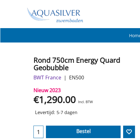
Hom
Rond 750cm Energy Quard
Geobubble
BWT France
EN500
Nieuw 2023
€
1,290.00
Incl. BTW
Levertijd:
5-7 dagen
Bestel