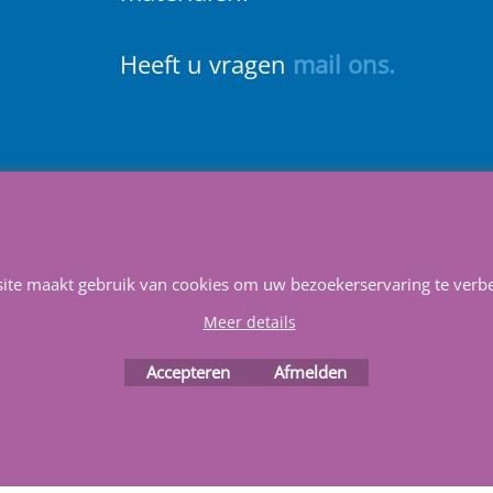
Heeft u vragen
m
ail ons
.
Service & Reparatie
Privacy
Voorwaarden
Favorieten
Webwinkel gemaakt met
site maakt gebruik van cookies om uw bezoekerservaring te verbe
ShopFactory webwinkel
software.
Meer details
Accepteren
Afmelden