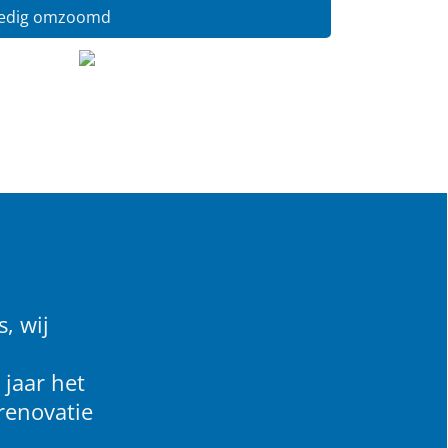
ledig omzoomd
, wij
 jaar het
renovatie