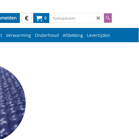
€
nmelden
0
t
Verwarming
Onderhoud
Afdekking
Levertijden