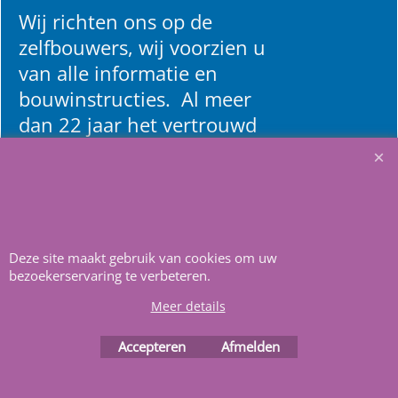
Wij richten ons op de
zelfbouwers, wij voorzien u
van alle informatie en
bouwinstructies. Al meer
dan 22 jaar het vertrouwd
adres zwembaden en
renovatie materialen.
Heeft u vragen
m
ail ons
.
Deze site maakt gebruik van cookies om uw
bezoekerservaring te verbeteren.
Meer details
Accepteren
Afmelden
Webwinkel gemaakt met
ShopFactory webwinkel
software.