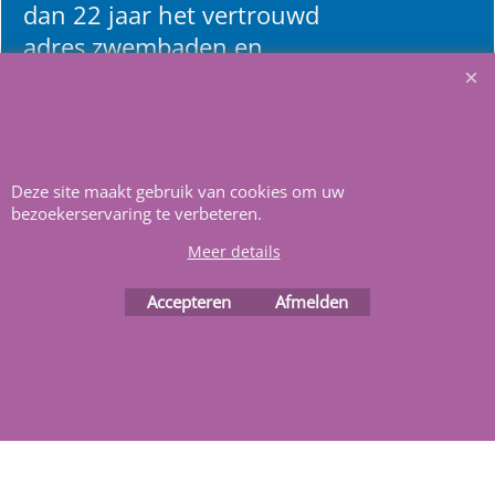
dan 22 jaar het vertrouwd
adres zwembaden en
renovatie materialen.
Heeft u vragen
m
ail ons
.
Deze site maakt gebruik van cookies om uw
bezoekerservaring te verbeteren.
Meer details
Accepteren
Afmelden
Webwinkel gemaakt met
ShopFactory webwinkel
software.