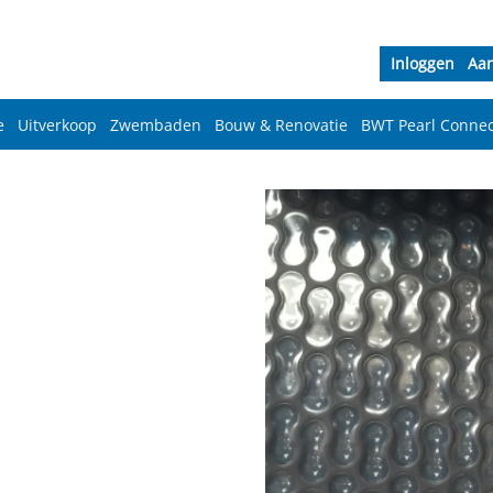
Inloggen
Aa
e
Uitverkoop
Zwembaden
Bouw & Renovatie
BWT Pearl Connec