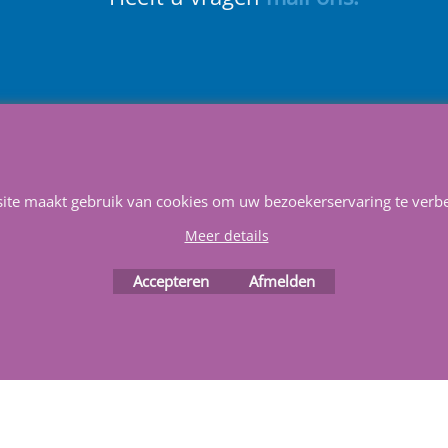
Service & Reparatie
Privacy
Voorwaarden
Favorieten
Webwinkel gemaakt met
ShopFactory webwinkel
site maakt gebruik van cookies om uw bezoekerservaring te verbe
software.
Meer details
Accepteren
Afmelden