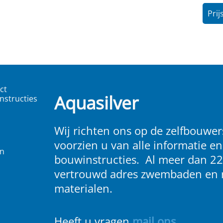
Prij
ct
Aquasilver
nstructies
Wij richten ons op de zelfbouwers
voorzien u van alle informatie en
en
bouwinstructies. Al meer dan 22
vertrouwd adres zwembaden en 
materialen.
Heeft u vragen
m
ail ons
.