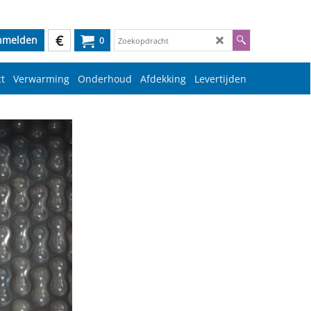
€
nmelden
0
t
Verwarming
Onderhoud
Afdekking
Levertijden