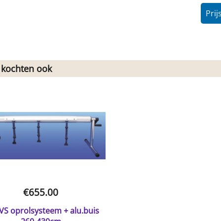
Prij
 kochten ook
€
655.00
VS oprolsysteem + alu.buis