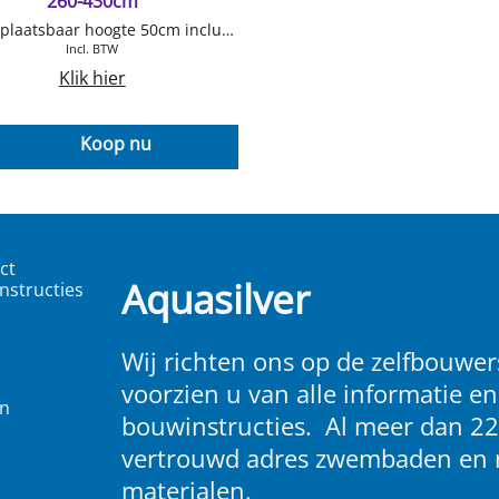
260-430cm
Rvs verplaatsbaar hoogte 50cm inclusief , aluminium buis 260-430cm 1 x voet, 1 x wieltjes zie foto incl. 5 montage bandjes met buis geleiders.
Incl. BTW
Klik hier
Koop nu
ct
Aquasilver
nstructies
Wij richten ons op de zelfbouwers
voorzien u van alle informatie en
en
bouwinstructies. Al meer dan 22
vertrouwd adres zwembaden en 
materialen.