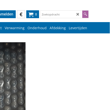
€
nmelden
0
t
Verwarming
Onderhoud
Afdekking
Levertijden