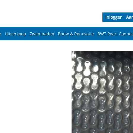
Inloggen
Aa
e
Uitverkoop
Zwembaden
Bouw & Renovatie
BWT Pearl Connec