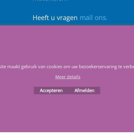
Heeft u vragen
m
ail ons
.
Service & Reparatie
Privacy
Voorwaarden
Favorieten
site maakt gebruik van cookies om uw bezoekerservaring te verbe
Webwinkel gemaakt met
Meer details
ShopFactory webwinkel
software.
Accepteren
Afmelden