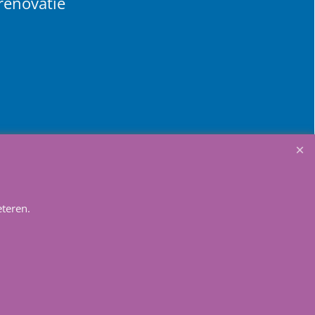
renovatie
lmandje
teren.