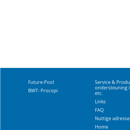
Future-Pool
Service & Produ
ondersteuning i
BWT- Procopi
etc.
Links
FAQ
Nuttige adress
Home