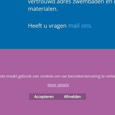
vertrouwd adres zwembaden en 
materialen.
Heeft u vragen
m
ail ons
.
ontact
Service
Privacy
Voorwaarden
Favorieten
Winke
Webwinkel gemaakt met
site maakt gebruik van cookies om uw bezoekerservaring te verbe
ShopFactory webwinkel
software.
Meer details
Accepteren
Afmelden