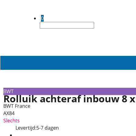
0
BWT
Rolluik achteraf inbouw 8 
BWT France
AX84
Slechts
Levertijd:
5-7 dagen