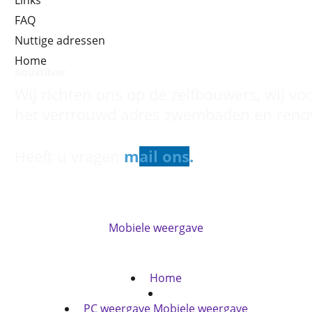
Links
FAQ
Nuttige adressen
Home
Aquasilver
Wij richten ons op de zelfbouwers, wij vo
het vertrouwd adres zwembaden en renov
Heeft u vragen
m
ail ons
.
Mobiele weergave
Webwinkel gemaakt met
ShopFactory webwinkel
software.
Home
PC weergave
Mobiele weergave