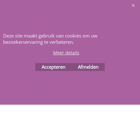
Heeft u vragen
m
ail ons
.
Deze site maakt gebruik van cookies om uw
bezoekerservaring te verbeteren.
Meer details
Accepteren
Afmelden
Webwinkel gemaakt met
ShopFactory webwinkel
software.