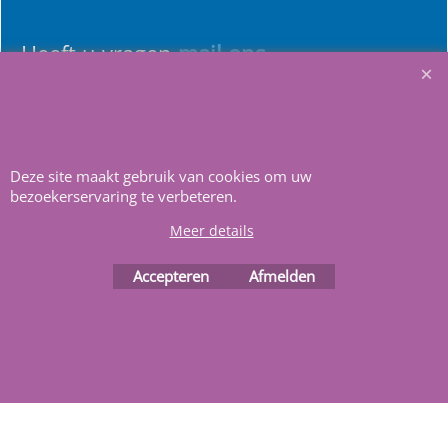
Heeft u vragen
m
ail ons
.
Deze site maakt gebruik van cookies om uw
bezoekerservaring te verbeteren.
Webwinkel gemaakt met
ShopFactory webwinkel
Meer details
software.
Accepteren
Afmelden